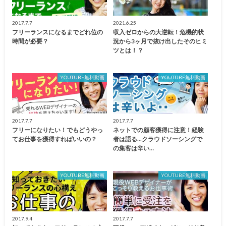
2017.7.7
2021.6.25
フリーランスになるまでどれ位の
収入ゼロからの大逆転！危機的状
時間が必要？
況から3ヶ月で抜け出したそのヒミ
ツとは！？
YOUTUBE無料動画
YOUTUBE無料動画
2017.7.7
2017.7.7
フリーになりたい！でもどうやっ
ネットでの顧客獲得に注意！経験
てお仕事を獲得すればいいの？
者は語る...クラウドソーシングで
の集客は辛い…
YOUTUBE無料動画
YOUTUBE無料動画
2017.9.4
2017.7.7