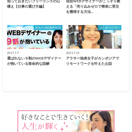
知っておきたいフリーランスの心
現役WEBデザイナーがこっそり教
構え【仕事の選び方編】
える「売り込みゼロで簡単に受注
を獲得する方法…
YOUTUBE無料動画
はじめての方へ
2017.7.7
2021.7.15
選ばれない９割のWEBデザイナー
アラサー独身女子がカンボジアで
が抱いている致命的な誤解
リモートワークを叶えたお話