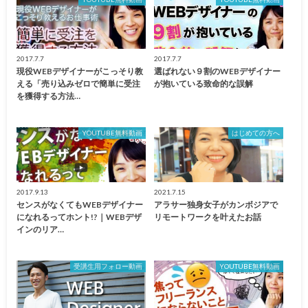
2017.7.7
2017.7.7
現役WEBデザイナーがこっそり教
選ばれない９割のWEBデザイナー
える「売り込みゼロで簡単に受注
が抱いている致命的な誤解
を獲得する方法…
YOUTUBE無料動画
はじめての方へ
2017.9.13
2021.7.15
センスがなくてもWEBデザイナー
アラサー独身女子がカンボジアで
になれるってホント!?｜WEBデザ
リモートワークを叶えたお話
インのリア…
受講生用フォロー動画
YOUTUBE無料動画