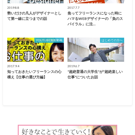
2019.8.8
2017.7.7
勢いだけの凡人がデザイナーとし
焦ってフリーランスになった時に
て第一線に立つまでの話
ハマるWEBデザイナーの「負のス
パイラル」に注…
YOUTUBE無料動画
はじめての方へ
2017.9.4
2019.6.7
知っておきたいフリーランスの心
"超絶普通の大学生"が"超絶楽しい
構え【仕事の選び方編】
仕事"についたお話