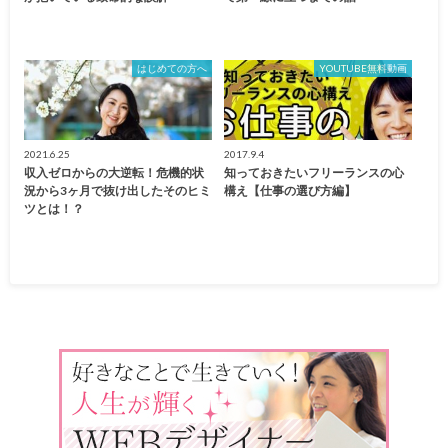
はじめての方へ
YOUTUBE無料動画
2021.6.25
2017.9.4
収入ゼロからの大逆転！危機的状
知っておきたいフリーランスの心
況から3ヶ月で抜け出したそのヒミ
構え【仕事の選び方編】
ツとは！？