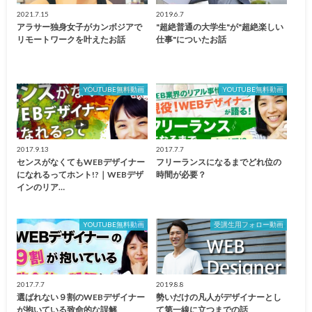
2021.7.15
2019.6.7
アラサー独身女子がカンボジアで
"超絶普通の大学生"が"超絶楽しい
リモートワークを叶えたお話
仕事"についたお話
YOUTUBE無料動画
YOUTUBE無料動画
2017.9.13
2017.7.7
センスがなくてもWEBデザイナー
フリーランスになるまでどれ位の
になれるってホント!?｜WEBデザ
時間が必要？
インのリア…
YOUTUBE無料動画
受講生用フォロー動画
2017.7.7
2019.8.8
選ばれない９割のWEBデザイナー
勢いだけの凡人がデザイナーとし
が抱いている致命的な誤解
て第一線に立つまでの話