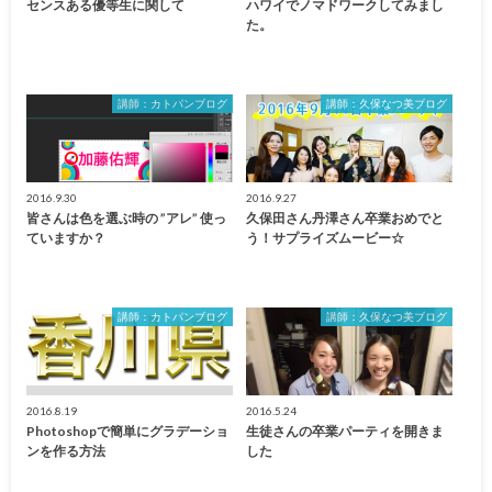
センスある優等生に関して
ハワイでノマドワークしてみまし
た。
講師：カトパンブログ
講師：久保なつ美ブログ
2016.9.30
2016.9.27
皆さんは色を選ぶ時の ”アレ” 使っ
久保田さん丹澤さん卒業おめでと
ていますか？
う！サプライズムービー☆
講師：カトパンブログ
講師：久保なつ美ブログ
2016.8.19
2016.5.24
Photoshopで簡単にグラデーショ
生徒さんの卒業パーティを開きま
ンを作る方法
した