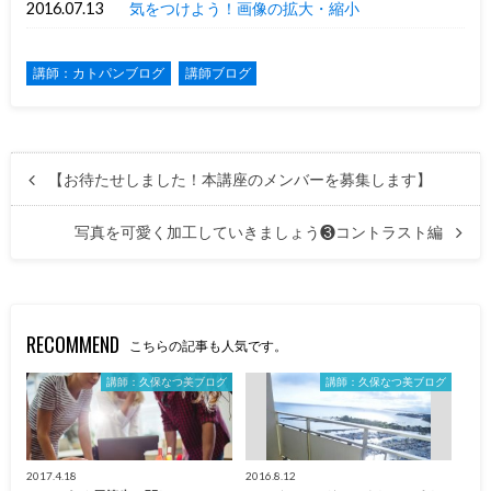
2016.07.13
気をつけよう！画像の拡大・縮小
講師：カトパンブログ
講師ブログ
【お待たせしました！本講座のメンバーを募集します】
写真を可愛く加工していきましょう❸コントラスト編
RECOMMEND
こちらの記事も人気です。
講師：久保なつ美ブログ
講師：久保なつ美ブログ
2017.4.18
2016.8.12