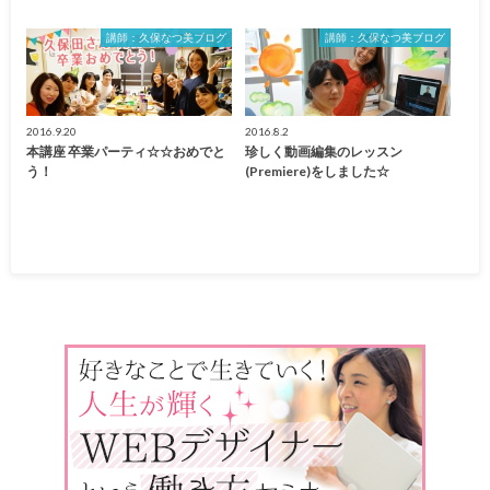
講師：久保なつ美ブログ
講師：久保なつ美ブログ
2016.9.20
2016.8.2
本講座 卒業パーティ☆☆おめでと
珍しく動画編集のレッスン
う！
(Premiere)をしました☆